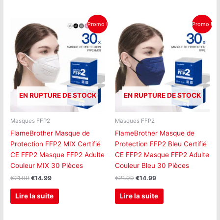
Le
Le
Le
Le
Promo !
Promo !
prix
prix
prix
prix
initial
actuel
initial
actuel
était :
est :
était :
est :
€21.99.
€14.99.
€21.99.
€14.99.
EN RUPTURE DE STOCK
EN RUPTURE DE STOCK
Masques FFP2
Masques FFP2
FlameBrother Masque de
FlameBrother Masque de
Protection FFP2 MIX Certifié
Protection FFP2 Bleu Certifié
CE FFP2 Masque FFP2 Adulte
CE FFP2 Masque FFP2 Adulte
Couleur MIX 30 Pièces
Couleur Bleu 30 Pièces
€
21.99
€
14.99
€
21.99
€
14.99
Lire la suite
Lire la suite