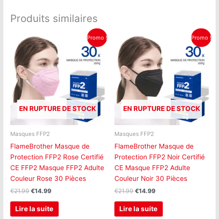
Produits similaires
Le
Le
Le
Le
Promo !
Promo !
prix
prix
prix
prix
initial
actuel
initial
actuel
était :
est :
était :
est :
€21.99.
€14.99.
€21.99.
€14.99.
EN RUPTURE DE STOCK
EN RUPTURE DE STOCK
Masques FFP2
Masques FFP2
FlameBrother Masque de
FlameBrother Masque de
Protection FFP2 Rose Certifié
Protection FFP2 Noir Certifié
CE FFP2 Masque FFP2 Adulte
CE Masque FFP2 Adulte
Couleur Rose 30 Pièces
Couleur Noir 30 Pièces
€
21.99
€
14.99
€
21.99
€
14.99
Lire la suite
Lire la suite